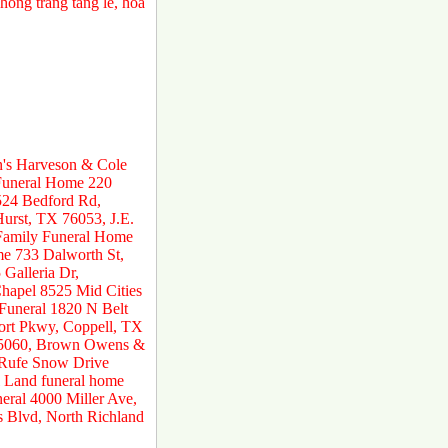
ồng trắng tang lễ, hoa
n's Harveson & Cole
 Funeral Home 220
524 Bedford Rd,
urst, TX 76053, J.E.
 Family Funeral Home
e 733 Dalworth St,
Galleria Dr,
hapel 8525 Mid Cities
 Funeral 1820 N Belt
ort Pkwy, Coppell, TX
 75060, Brown Owens &
 Rufe Snow Drive
 Land funeral home
ral 4000 Miller Ave,
s Blvd, North Richland