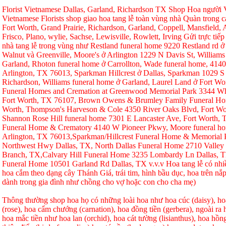
Florist Vietnamese Dallas, Garland, Richardson TX Shop Hoa người Vi
Vietnamese Florists shop giao hoa tang lễ toàn vùng nhà Quàn trong ca
Fort Worth, Grand Prairie, Richardson, Garland, Coppell, Mansfield, A
Frisco, Plano, wylie, Sachse, Lewisville, Rowlett, Irving Gửi trực tiếp
nhà tang lễ trong vùng như Restland funeral home 9220 Restland rd 
Walnut và Greenville, Moore's ở Arlington 1229 N Davis St, Williams
Garland, Rhoton funeral home ở Carrollton, Wade funeral home, 414
Arlington, TX 76013, Sparkman Hillcrest ở Dallas, Sparkman 1029 S 
Richardson, Williams funeral home ở Garland, Laurel Land ở Fort W
Funeral Homes and Cremation at Greenwood Memorial Park 3344 Whi
Fort Worth, TX 76107, Brown Owens & Brumley Family Funeral Hom
Worth, Thompson's Harveson & Cole 4350 River Oaks Blvd, Fort Wo
Shannon Rose Hill funeral home 7301 E Lancaster Ave, Fort Worth,
Funeral Home & Crematory 4140 W Pioneer Pkwy, Moore funeral h
Arlington, TX 76013,Sparkman/Hillcrest Funeral Home & Memorial
Northwest Hwy Dallas, TX, North Dallas Funeral Home 2710 Valley
Branch, TX,Calvary Hill Funeral Home 3235 Lombardy Ln Dallas, 
Funeral Home 10501 Garland Rd Dallas, TX v.v.v Hoa tang lễ có nhi
hoa cắm theo dạng cây Thánh Giá, trái tim, hình bầu dục, hoa trên nắp
dành trong gia đình như chồng cho vợ hoặc con cho cha mẹ)
Thông thường shop hoa họ có những loài hoa như hoa cúc (daisy), hoa
(rose), hoa cẩm chướng (carnation), hoa đồng tiền (gerbera), ngoài r
hoa mắc tiền như hoa lan (orchid), hoa cát tường (lisianthus), hoa hồ