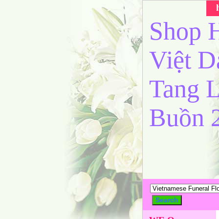
Shop H
Việt 
Tang L
Buồn 