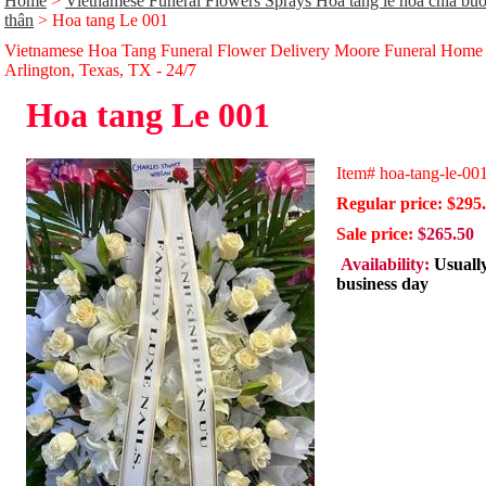
Home
>
Vietnamese Funeral Flowers Sprays Hoa tang lễ hoa chia buồn
thân
> Hoa tang Le 001
Vietnamese Hoa Tang Funeral Flower Delivery Moore Funeral Home
Arlington, Texas, TX - 24/̃7
Hoa tang Le 001
Item#
hoa-tang-le-00
Regular price: $295
Sale price:
$265.50
Availability:
Usuall
business day