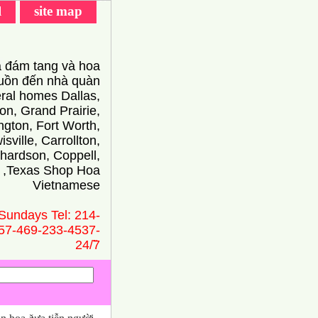
l
site map
 đám tang và hoa
ồn đến nhà quàn
eral homes Dallas,
on, Grand Prairie,
ington, Fort Worth,
isville, Carrollton,
hardson, Coppell,
 ,Texas Shop Hoa
Vietnamese
Sundays Tel: 214-
57-469-233-4537-
24/̃7