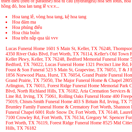
thiên điểu (bird of paradise) hoa tú cầu (hydrangea) hoa sen lotus, hoa h
hồng đỏ, hoa lan tang lễ v.v.v...
Hoa tang lễ, vòng hoa tang, kệ hoa tang
Hoa đám ma
Hoa phúng điếu
Hoa chia buồn
Hoa trên nắp qua tài vvv
Lucas Funeral Home 1601 S Main St, Keller, TX 76248, Thompso
4350 River Oaks Blvd, Fort Worth, TX 76114, Keller's Old Town
Keller Pkwy, Keller, TX 76248, Bedford Memorial Funeral Home 
Bedford, TX 76022, Lucas Funeral Home 1321 Precinct Line Rd, H
Foust & Son Funeral 523 S Main St, Grapevine, TX 76051, T & J
1856 Norwood Plaza, Hurst, TX 76054, Grand Prairie Funeral Hom
Grand Prairie, TX 75050, The Major Funeral Home & Chapel 2805 
Arlington, TX 76011, Forest Ridge Funeral Home Memorial Park C
Blvd, North Richland Hills, TX 76182, Aria Cremation Services &
Line Rd, Irving, TX 75061, Rolling Oaks Funeral Home 400 Freep
75019, Chism-Smith Funeral Home 403 S Britain Rd, Irving, TX
Brumley Family Funeral Home & Crematory Fort Worth, Shannon
Funeral Chapel 6001 Rufe Snow Dr, Fort Worth, TX 76148, Laurel
7100 Crowley Rd, Fort Worth, TX 76134, Gregory W. Spencer Fune
Fort Worth, TX 76119, Forest Ridge Funeral Home 8525 Mid Citie
Hills, TX 76182