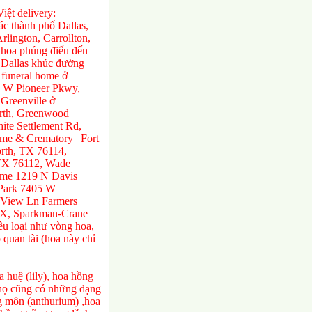
ệt delivery:
́c thành phố Dallas,
rlington, Carrollton,
 hoa phúng điếu đến
ở Dallas khúc đường
 funeral home ở
0 W Pioneer Pkwy,
Greenville ở
orth, Greenwood
te Settlement Rd,
e & Crematory | Fort
rth, TX 76114,
 TX 76112, Wade
ome 1219 N Davis
 Park 7405 W
 View Ln Farmers
TX, Sparkman-Crane
ều loại như vòng hoa,
 quan tài (hoa này chỉ
 huệ (lily), hoa hồng
a họ cũng có những dạng
ng môn (anthurium) ,hoa