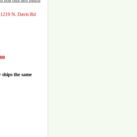
 hoa ðưa tiễn người
 1219 N. Davis Rd
1
.00
y ships the same