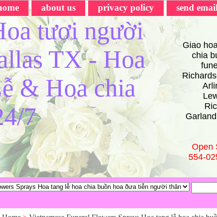
home
about us
privacy policy
send emai
oa tươi người
Giao hoa
Dallas TX - Hoa
chia bu
fun
Richards
ễ & Hoa chia
Arl
Lew
Ric
24/7
Garland
Open 
554-02